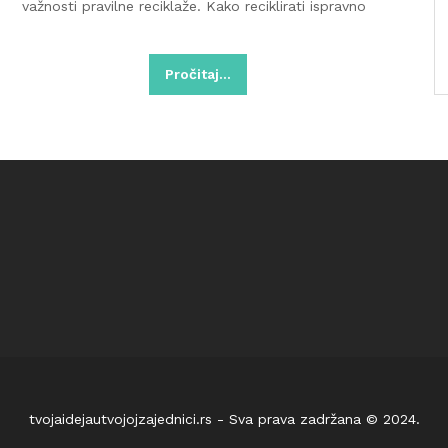
važnosti pravilne reciklaže. Kako reciklirati ispravno
Pročitaj…
tvojaidejautvojojzajednici.rs - Sva prava zadržana © 2024.