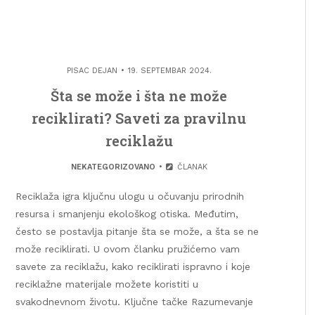
PISAC
DEJAN
19. SEPTEMBAR 2024.
Šta se može i šta ne može
reciklirati? Saveti za pravilnu
reciklažu
NEKATEGORIZOVANO
ČLANAK
Reciklaža igra ključnu ulogu u očuvanju prirodnih
resursa i smanjenju ekološkog otiska. Međutim,
često se postavlja pitanje šta se može, a šta se ne
može reciklirati. U ovom članku pružićemo vam
savete za reciklažu, kako reciklirati ispravno i koje
reciklažne materijale možete koristiti u
svakodnevnom životu. Ključne tačke Razumevanje