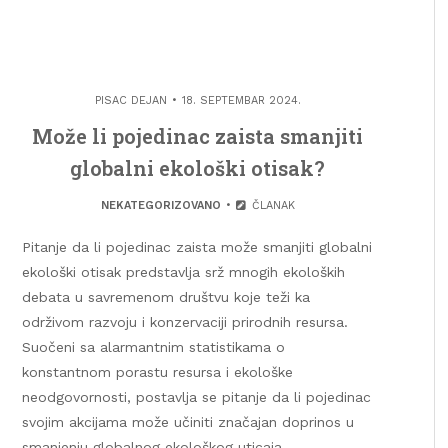
PISAC
DEJAN
18. SEPTEMBAR 2024.
Može li pojedinac zaista smanjiti
globalni ekološki otisak?
NEKATEGORIZOVANO
ČLANAK
Pitanje da li pojedinac zaista može smanjiti globalni
ekološki otisak predstavlja srž mnogih ekoloških
debata u savremenom društvu koje teži ka
održivom razvoju i konzervaciji prirodnih resursa.
Suočeni sa alarmantnim statistikama o
konstantnom porastu resursa i ekološke
neodgovornosti, postavlja se pitanje da li pojedinac
svojim akcijama može učiniti značajan doprinos u
smanjenju globalnog ekološkog uticaja.