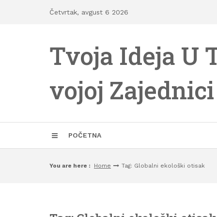
Skip
Četvrtak, avgust 6 2026
to
content
Tvoja Ideja U 
vojoj Zajednici
POČETNA
You are here :
Home
Tag: Globalni ekološki otisak