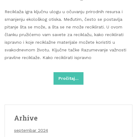
Reciklaža igra ključnu ulogu u očuvanju prirodnih resursa i
smanjenju ekološkog otiska. Međutim, često se postavlja
pitanje šta se može, a šta se ne može reciklirati. U ovom
članku pružićemo vam savete za reciklažu, kako reciklirati
ispravno i koje reciklažne materijale možete koristiti u
svakodnevnom životu. Ključne tačke Razumevanje važnosti
pravilne reciklaže. Kako reciklirati ispravno
Pročitaj…
Arhive
septembar 2024