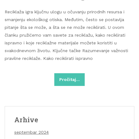
Reciklaža igra ključnu ulogu u očuvanju prirodnih resursa i
smanjenju ekološkog otiska. Međutim, često se postavlja
pitanje šta se može, a šta se ne može reciklirati. U ovom
članku pružićemo vam savete za reciklažu, kako reciklirati
ispravno i koje reciklažne materijale možete koristiti u
svakodnevnom životu. Ključne tačke Razumevanje važnosti
pravilne reciklaže. Kako reciklirati ispravno
Pročitaj…
Arhive
septembar 2024