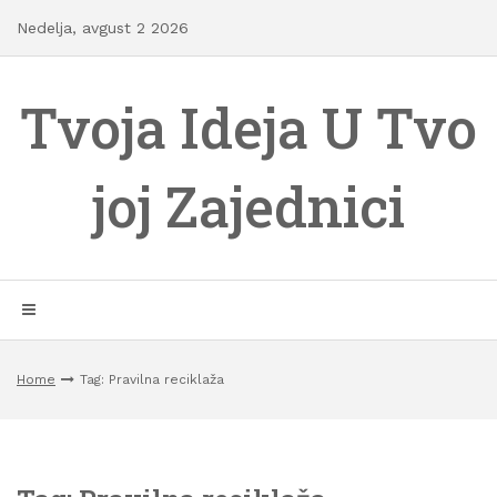
Skip
Nedelja, avgust 2 2026
to
content
Tvoja Ideja U Tvo
joj Zajednici
Home
Tag: Pravilna reciklaža